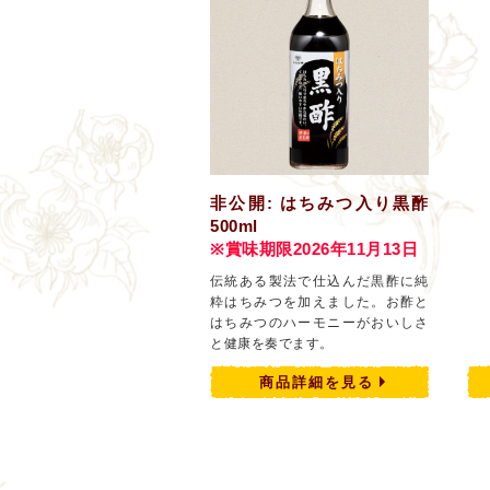
非公開: はちみつ入り黒酢
500ml
※賞味期限2026年11月13日
伝統ある製法で仕込んだ黒酢に純
粋はちみつを加えました。お酢と
はちみつのハーモニーがおいしさ
と健康を奏でます。
商品詳細を見る