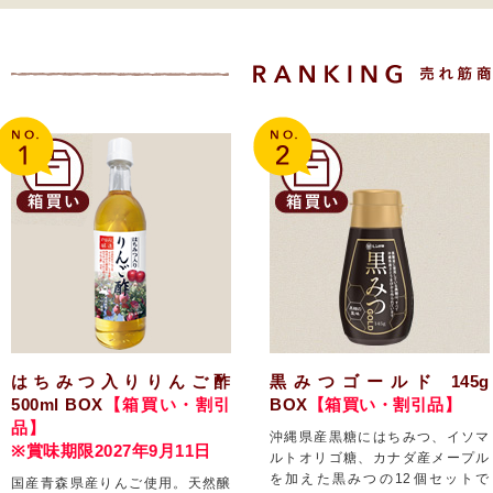
はちみつ入りりんご酢
黒みつゴールド 145g
500ml BOX
【箱買い・割引
BOX
【箱買い・割引品】
品】
沖縄県産黒糖にはちみつ、イソマ
※賞味期限2027年9月11日
ルトオリゴ糖、カナダ産メープル
を加えた黒みつの12個セットで
国産青森県産りんご使用。天然醸