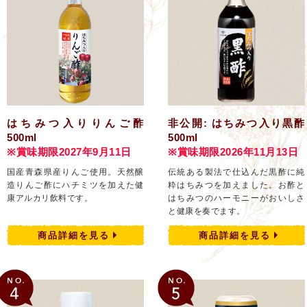
はちみつ入りりんご酢
非公開: はちみつ入り黒酢
500ml
500ml
※賞味期限2027年9月11日
※賞味期限2026年11月13日
国産青森県産りんご使用。天然醸
伝統ある製法で仕込んだ黒酢に純
造りんご酢にハチミツを加えた健
粋はちみつを加えました。お酢と
康アルカリ飲料です。
はちみつのハーモニーがおいしさ
と健康を奏でます。
商品詳細を見る
商品詳細を見る